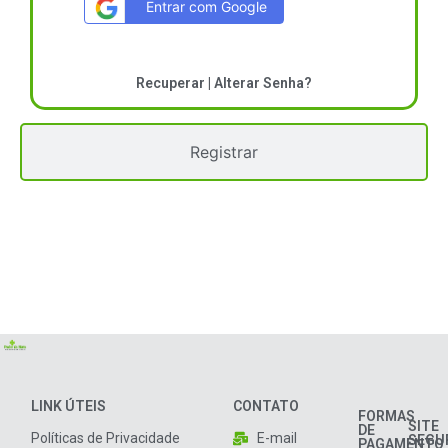
Login 1
Entrar com Google
Recuperar | Alterar Senha?
Registrar
LINK ÚTEIS
CONTATO
FORMAS
SITE
DE
Políticas de Privacidade
E-mail
SEGU
PAGAMENTO