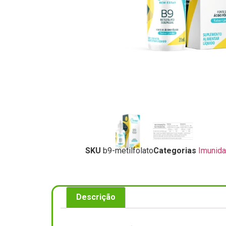
SKU
b9-metilfolato
Categorias
Imunid
Descrição