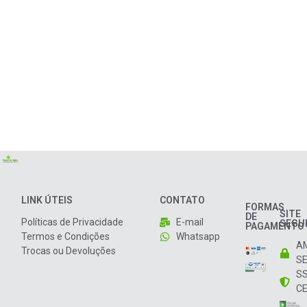
LINK ÚTEIS
CONTATO
FORMAS
SITE
DE
Políticas de Privacidade
E-mail
SEGU
PAGAMENTO
Termos e Condições
Whatsapp
A
Trocas ou Devoluções
S
S
CE