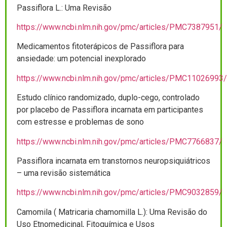
Passiflora L.: Uma Revisão
https://www.ncbi.nlm.nih.gov/pmc/articles/PMC7387951/
Medicamentos fitoterápicos de Passiflora para
ansiedade: um potencial inexplorado
https://www.ncbi.nlm.nih.gov/pmc/articles/PMC11026993/
Estudo clínico randomizado, duplo-cego, controlado
por placebo de Passiflora incarnata em participantes
com estresse e problemas de sono
https://www.ncbi.nlm.nih.gov/pmc/articles/PMC7766837/
Passiflora incarnata em transtornos neuropsiquiátricos
– uma revisão sistemática
https://www.ncbi.nlm.nih.gov/pmc/articles/PMC9032859/
Camomila ( Matricaria chamomilla L.): Uma Revisão do
Uso Etnomedicinal, Fitoquímica e Usos