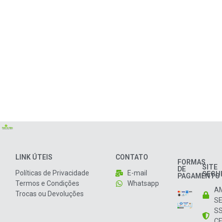
LINK ÚTEIS
CONTATO
FORMAS
SITE
DE
Políticas de Privacidade
E-mail
SEGU
PAGAMENTO
Termos e Condições
Whatsapp
A
Trocas ou Devoluções
S
S
CE