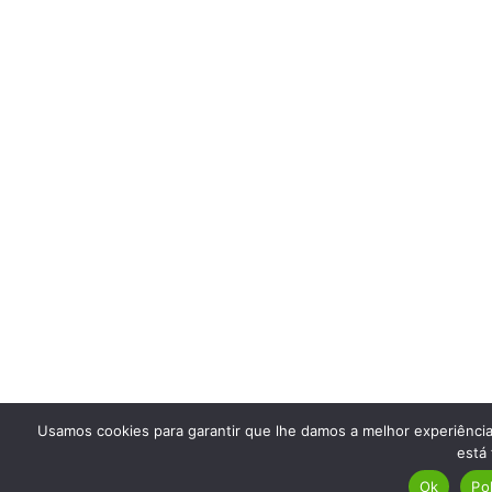
Usamos cookies para garantir que lhe damos a melhor experiência
está 
Ok
Po