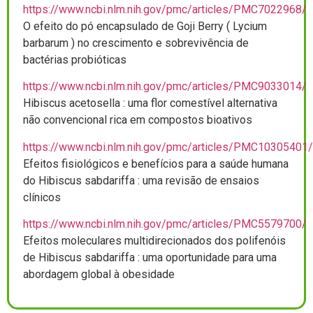
https://www.ncbi.nlm.nih.gov/pmc/articles/PMC7022968/
O efeito do pó encapsulado de Goji Berry ( Lycium
barbarum ) no crescimento e sobrevivência de
bactérias probióticas
https://www.ncbi.nlm.nih.gov/pmc/articles/PMC9033014/
Hibiscus acetosella : uma flor comestível alternativa
não convencional rica em compostos bioativos
https://www.ncbi.nlm.nih.gov/pmc/articles/PMC10305401/
Efeitos fisiológicos e benefícios para a saúde humana
do Hibiscus sabdariffa : uma revisão de ensaios
clínicos
https://www.ncbi.nlm.nih.gov/pmc/articles/PMC5579700/
Efeitos moleculares multidirecionados dos polifenóis
de Hibiscus sabdariffa : uma oportunidade para uma
abordagem global à obesidade