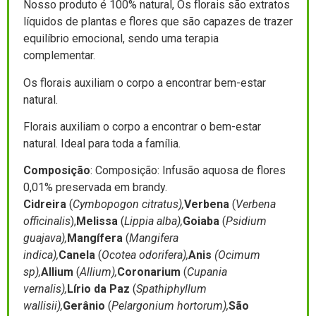
Nosso produto é 100% natural, Os florais são extratos
líquidos de plantas e flores que são capazes de trazer
equilíbrio emocional, sendo uma terapia
complementar.
Os florais auxiliam o corpo a encontrar bem-estar
natural.
Florais auxiliam o corpo a encontrar o bem-estar
natural. Ideal para toda a família.
Composição
: Composição: Infusão aquosa de flores
0,01% preservada em brandy.
Cidreira
(
Cymbopogon citratus),
Verbena
(
Verbena
officinalis
),
Melissa
(
Lippia alba),
Goiaba
(
Psidium
guajava),
Mangífera
(
Mangifera
indica),
Canela
(
Ocotea odorifera),
Anis
(Ocimum
sp),
Allium
(
Allium),
Coronarium
(
Cupania
vernalis),
Lírio da Paz
(
Spathiphyllum
wallisii),
Gerânio
(
Pelargonium hortorum),
São