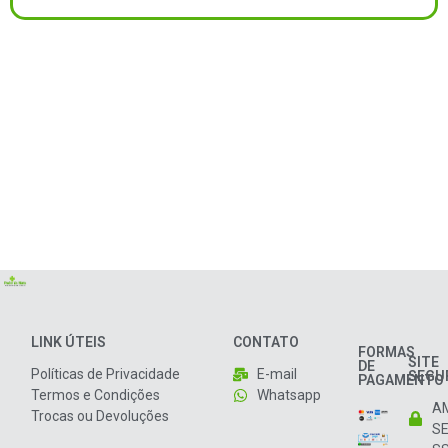
LINK ÚTEIS
CONTATO
FORMAS
SITE
DE
Políticas de Privacidade
E-mail
SEGU
PAGAMENTO
Termos e Condições
Whatsapp
A
Trocas ou Devoluções
S