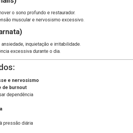
nalis)
over o sono profundo e restaurador.
 tensão muscular e nervosismo excessivo.
arnata)
nsiedade, inquietação e irritabilidade.
cia excessiva durante o dia.
dos:
sse e nervosismo
 de burnout
ar dependência
ia
à pressão diária