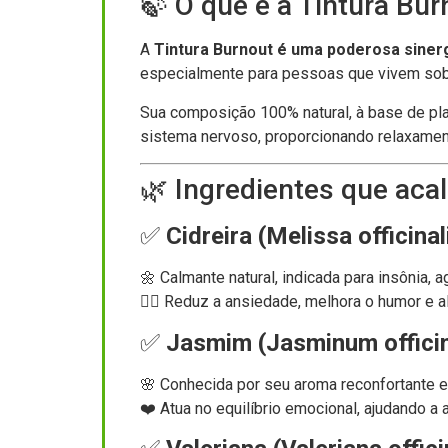
🍃 O que é a Tintura Bur
A
Tintura Burnout é uma poderosa sinerg
especialmente para pessoas que vivem sob 
Sua composição 100% natural, à base de p
sistema nervoso, proporcionando relaxament
🌿 Ingredientes que ac
✅
Cidreira (Melissa officinal
🌼 Calmante natural, indicada para insônia, 
💆‍♀️ Reduz a ansiedade, melhora o humor e 
✅
Jasmim (Jasminum officin
🌸 Conhecida por seu aroma reconfortante e 
❤️ Atua no equilíbrio emocional, ajudando a 