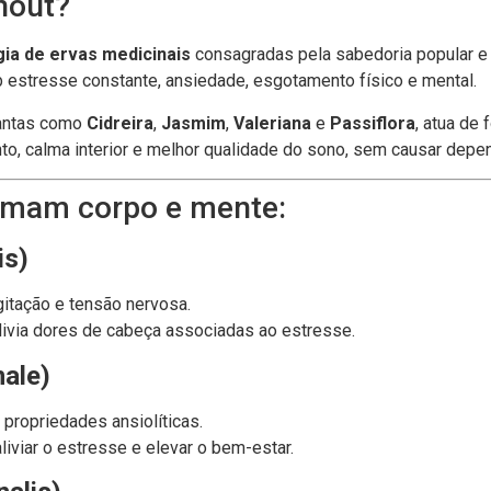
nout?
ia de ervas medicinais
consagradas pela sabedoria popular e 
estresse constante, ansiedade, esgotamento físico e mental.
lantas como
Cidreira
,
Jasmim
,
Valeriana
e
Passiflora
, atua de
o, calma interior e melhor qualidade do sono, sem causar depe
almam corpo e mente:
is)
agitação e tensão nervosa.
alivia dores de cabeça associadas ao estresse.
ale)
propriedades ansiolíticas.
aliviar o estresse e elevar o bem-estar.