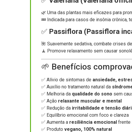
✅
Valeriana (Valeriana offici
🌿 Uma das plantas mais eficazes para prom
💤 Indicada para casos de insônia crônica,
✅
Passiflora (Passiflora inc
🌺 Suavemente sedativa, combate crises de a
🧘 Promove relaxamento sem causar sonolên
🌱 Benefícios comprova
✅ Alívio de sintomas de
ansiedade, estre
✅ Auxílio no tratamento natural da
síndrome
✅ Melhoria da
qualidade do sono
sem caus
✅ Ação
relaxante muscular e mental
✅ Redução da
irritabilidade e tensão diár
✅ Equilíbrio emocional com foco e clareza
✅ Aumenta a
resiliência emocional
frente 
✅ Produto
vegano, 100% natural