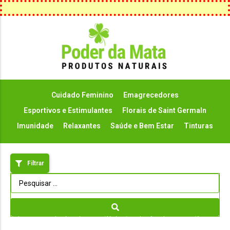
Cuidado Feminino
Emagrecedores
Esportivos e Estimulantes
Florais de Saint GermaIn
Imunidade
Relaxantes
Saúde e Bem Estar
Tinturas
Filtrar
cápsulas para emagrecer natural; capsulas natural para emagrecer; inibidor de apetite natural; remedio natural para emagrecer; remédio para
emagrecer natural; emagrecedor natural