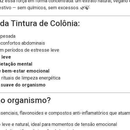
az essa força em forma concentrada: um extrato natural, vegano
digestivo — sem químicos, sem excessos. 🌿🍃
 da Tintura de Colônia:
 pesada
sconfortos abdominais
m períodos de estresse leve
 leve
uietação mental
 e bem-estar emocional
rituais de limpeza energética
o suave do organismo
no organismo?
enciais, flavonoides e compostos anti-inflamatórios que atua
 leve e natural, ideal para momentos de tensão emocional