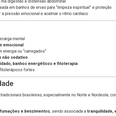
as, má digestão e distensão abdominal
usada em banhos de ervas para “limpeza espiritual” e proteção
ir a pressão emocional e acalmar o ritmo cardíaco
ecarga mental
m emocional
m energia ou “carregados”
e não sedativo
uidado, banhos energéticos e fitoterapia
itoterápicos fortes
idade
tradicionais brasileiras, especialmente no Norte e Nordeste, c
efumações e benzimentos
, sendo associada a
tranquilidade,