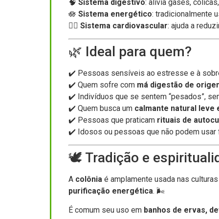
🧠
Sistema digestivo
: alivia gases, cólic
🪷
Sistema energético
: tradicionalmente 
💆‍♀️
Sistema cardiovascular
: ajuda a reduz
🌿 Ideal para quem?
✔️ Pessoas sensíveis ao estresse e à sobr
✔️ Quem sofre com
má digestão de orige
✔️ Indivíduos que se sentem “pesados”, se
✔️ Quem busca um
calmante natural leve 
✔️ Pessoas que praticam
rituais de autoc
✔️ Idosos ou pessoas que não podem usar f
🕊️ Tradição e espiritual
A
colônia
é amplamente usada nas culturas 
purificação energética
. 🌬️
É comum seu uso em
banhos de ervas, d