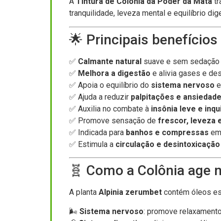
A
Tintura de Colônia da Poder da Mata
tr
tranquilidade, leveza mental e equilíbrio 
🌟 Principais benefícios
✅
Calmante natural
suave e sem sedação
✅
Melhora a digestão
e alivia gases e de
✅ Apoia o equilíbrio do
sistema nervoso
e
✅ Ajuda a reduzir
palpitações e ansiedade
✅ Auxilia no combate à
insônia leve e inq
✅ Promove sensação de
frescor, leveza
✅ Indicada para
banhos e compressas
em 
✅ Estimula a
circulação e desintoxicaçã
🧬 Como a Colônia age 
A planta
Alpinia zerumbet
contém óleos ess
🌬️
Sistema nervoso
: promove relaxamento