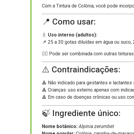
Com a Tintura de Colônia, você pode incorpo
📍 Como usar:
💧
Uso interno (adultos):
📌 25 a 30 gotas diluídas em água ou suco, 
🧘‍♀️ Pode ser combinada com outras tintura
⚠️ Contraindicações:
🔺 Não indicado para gestantes e lactantes
🔺 Crianças: uso externo apenas com indica
🔺 Em caso de doenças crônicas ou uso cont
🍃 Ingrediente único:
Nome botânico:
Alpinia zerumbet
Nome popular:
Colônia, caninha-de-macaco,