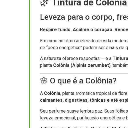
🌿
Tintura de Colôni
Leveza para o corpo, fre
Respire fundo. Acalme o coração. Renov
Em meio ao ritmo acelerado da vida modern
de “peso energético” podem ser sinais de que
A natureza oferece respostas — e a
Tintur
planta
Colônia (Alpinia zerumbet)
, també
🌸 O que é a Colônia?
A
Colônia
, planta aromática tropical de flo
calmantes, digestivas, tônicas e até espi
Seu perfume suave lembra paz. Suas folhas 
leveza emocional, purificação energética e 