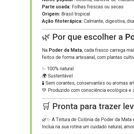
Parte usada:
Folhas frescas ou secas
Origem:
Brasil tropical
Ação fitoterápica:
Calmante, digestiva, diu
🌿 Por que escolher a
Po
Na
Poder da Mata
, cada frasco carrega ma
feitos de forma artesanal, com plantas cul
✨ 100% natural
🌍 Sustentável
🧪 Sem corantes, conservantes ou aromas arti
💚 Produzido com consciência ecológica e 
🛒 Pronta para trazer le
🌿✨ A Tintura de Colônia da Poder da Mata é 
Inclua na sua rotina um cuidado natural, amo