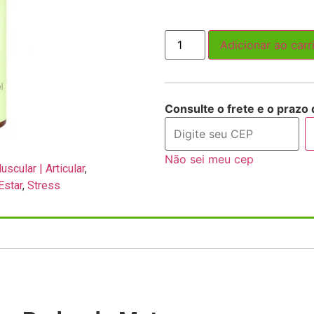
Adicionar ao carr
Consulte o frete e o prazo 
Não sei meu cep
scular | Articular
,
Estar
,
Stress