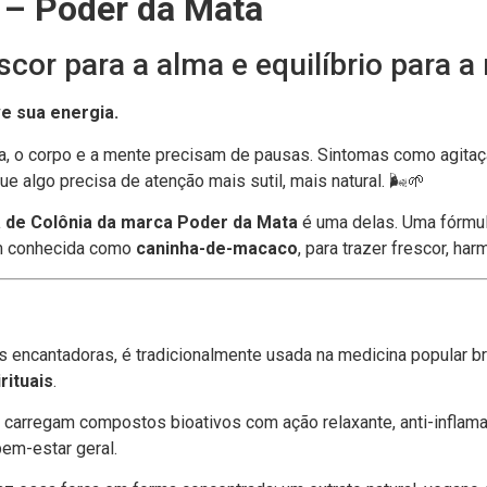
a – Poder da Mata
scor para a alma e equilíbrio para 
e sua energia.
a, o corpo e a mente precisam de pausas. Sintomas como agitaç
 algo precisa de atenção mais sutil, mais natural. 🌬️🌱
a de Colônia da marca Poder da Mata
é uma delas. Uma fórmul
m conhecida como
caninha-de-macaco
, para trazer frescor, har
res encantadoras, é tradicionalmente usada na medicina popular b
rituais
.
carregam compostos bioativos com ação relaxante, anti-inflamat
bem-estar geral.